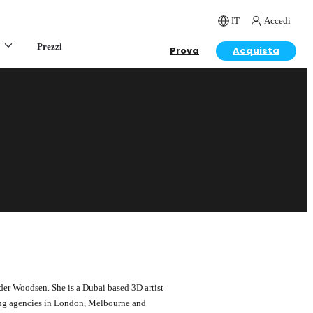
IT
Accedi
Prezzi
Prova
Acquista
der Woodsen. She is a Dubai based 3D artist
ring agencies in London, Melbourne and