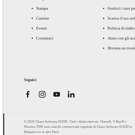
Stampa
Gestisci i tuoi p
Carriere
Scarica il tuo so
Eventi
Politica di rimbo
Contattaci
Aiuto con gli acq
Diventa un riven
Seguici
© 2026 Chaos Software EOOD. Tutti i diritti riservati. Chaos®, V-Ray® e
Phoenix FD® sono marchi commerciali registrati di Chaos Software EOOD in
Bulgaria e/o in altri Paesi.