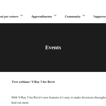
oni per settore
Apprendimento
Community
Supporto
Events
Free webinar: V-Ray 5 for Revit
With V-Ray 5 for Revit’s new features it’s easy to make decisions througho
find out more.