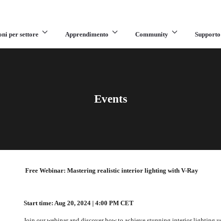
oni per settore
Apprendimento
Community
Supporto
Events
Free Webinar: Mastering realistic interior lighting with V-Ray
Start time: Aug 20, 2024 | 4:00 PM CET
Join our webinar and discover how to achieve stunning interior lighting 