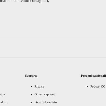
dali e i contenuti consigliati,
Supporto
Progetti passional
Risorse
Podcast CG
tore
Ottieni supporto
rodotti
Stato del servizio