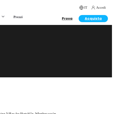
IT
Accedi
Prezzi
Prova
Acquista
using V-Ray for SketchUp. Whether you're