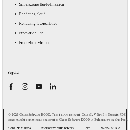
Simulazione fluidodinamica
Rendering cloud
Rendering fotorealistico
Innovation Lab
Produzione virtuale
Seguici
© 2026 Chaos Software EOOD. Tutti i diritti riservati. Chaos®, V-Ray® e Phoenix FD®
sono marchi commerciali registrati di Chaos Software EOOD in Bulgaria e/o in altri Paesi.
Condizioni d'uso
Informativa sulla privacy
Legal
Mappa del sito