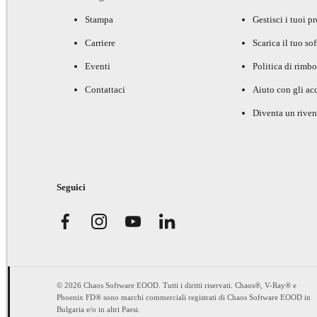
Stampa
Gestisci i tuoi p
Carriere
Scarica il tuo so
Eventi
Politica di rimbo
Contattaci
Aiuto con gli acq
Diventa un riven
Seguici
© 2026 Chaos Software EOOD. Tutti i diritti riservati. Chaos®, V-Ray® e
Phoenix FD® sono marchi commerciali registrati di Chaos Software EOOD in
Bulgaria e/o in altri Paesi.