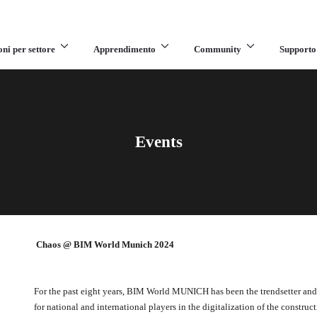
oni per settore
Apprendimento
Community
Supporto
Events
Chaos @ BIM World Munich 2024
For the past eight years, BIM World MUNICH has been the trendsetter an
for national and international players in the digitalization of the construc