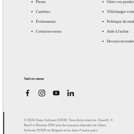
Presse
Gérer vos produi
Carrières
Télécharger votr
Événements
Politique de re
Contactez-nous
Aide à l'achat
Devenir revende
Suivez-nous
© 2026 Chaos Software EOOD. Tous droits réservés. Chaos®, V-
Ray® et Phoenix FD® sont des marques déposées de Chaos
Software EOOD en Bulgarie et/ou dans d’autres pays.