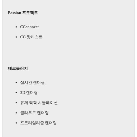
Passion 프로젝트
CGconnect
CG 팟캐스트
테크놀러지
실시간 렌더링
3D 렌더링
유체 역학 시뮬레이션
클라우드 렌더링
포토리얼리즘 렌더링