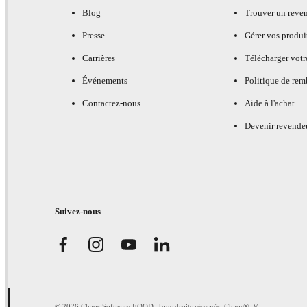
Blog
Trouver un reve
Presse
Gérer vos produi
Carrières
Télécharger votr
Événements
Politique de re
Contactez-nous
Aide à l'achat
Devenir revende
Suivez-nous
© 2026 Chaos Software EOOD. Tous droits réservés. Chaos®, V-