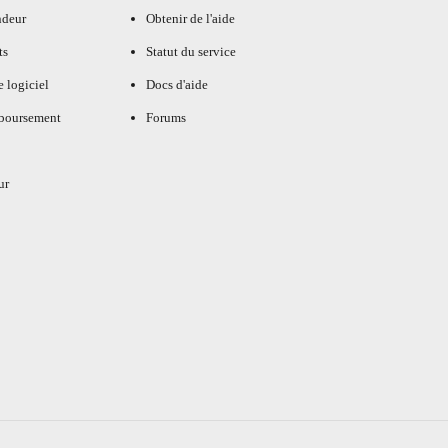
ndeur
Obtenir de l'aide
ts
Statut du service
e logiciel
Docs d'aide
mboursement
Forums
ur