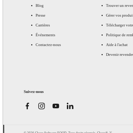
Blog
Trouver un reve
Presse
Gérer vos produi
Carrières
Télécharger votr
Événements
Politique de re
Contactez-nous
Aide à l'achat
Devenir revende
Suivez-nous
© 2026 Chaos Software EOOD. Tous droits réservés. Chaos®, V-