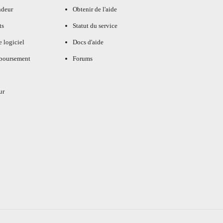
ndeur
Obtenir de l'aide
ts
Statut du service
e logiciel
Docs d'aide
mboursement
Forums
ur