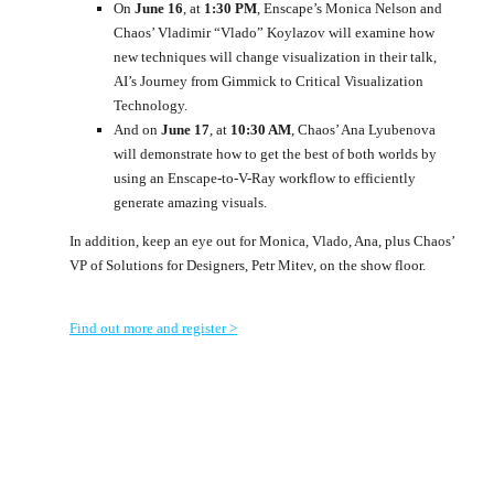
On
June 16
, at
1:30 PM
, Enscape’s Monica Nelson and
Chaos’ Vladimir “Vlado” Koylazov will examine how
new techniques will change visualization in their talk,
AI’s Journey from Gimmick to Critical Visualization
Technology.
And on
June 17
, at
10:30 AM
, Chaos’ Ana Lyubenova
will demonstrate how to get the best of both worlds by
using an Enscape-to-V-Ray workflow to efficiently
generate amazing visuals.
In addition, keep an eye out for Monica, Vlado, Ana, plus Chaos’
VP of Solutions for Designers, Petr Mitev, on the show floor.
Find out more and register >