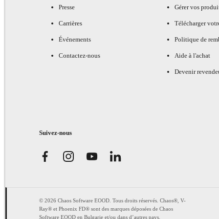
Presse
Gérer vos produi
Carrières
Télécharger votr
Événements
Politique de re
Contactez-nous
Aide à l'achat
Devenir revende
Suivez-nous
© 2026 Chaos Software EOOD. Tous droits réservés. Chaos®, V-
Ray® et Phoenix FD® sont des marques déposées de Chaos
Software EOOD en Bulgarie et/ou dans d’autres pays.