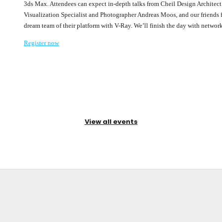
3ds Max. Attendees can expect in-depth talks from Cheil Design Archite
Visualization Specialist and Photographer Andreas Moos, and our friends
dream team of their platform with V-Ray. We’ll finish the day with networ
Register now
View all events