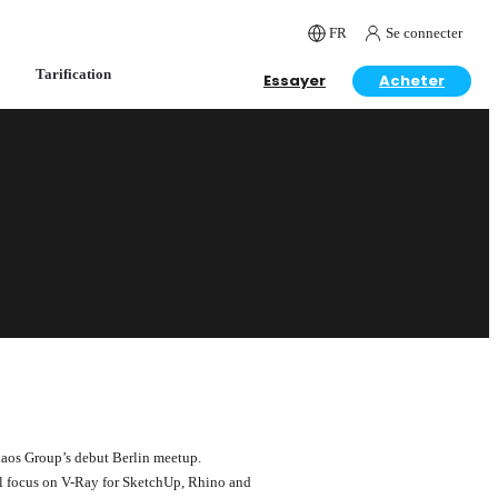
FR
Se connecter
Tarification
Essayer
Acheter
Chaos Group’s debut Berlin meetup.
ll focus on V-Ray for SketchUp, Rhino and