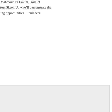
ct Mahmoud El Hakim, Product
 from SketchUp who’ll demonstrate the
king opportunities — and beer.