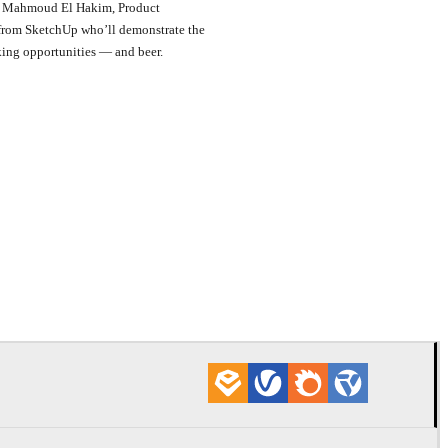
ct Mahmoud El Hakim, Product
 from SketchUp who’ll demonstrate the
king opportunities — and beer.