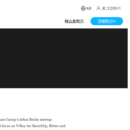
KR
로그인하기
테스트하기
구매하기
Chaos Group’s debut Berlin meetup.
ll focus on V-Ray for SketchUp, Rhino and