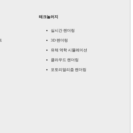
테크놀러지
실시간 렌더링
트
3D 렌더링
유체 역학 시뮬레이션
클라우드 렌더링
포토리얼리즘 렌더링