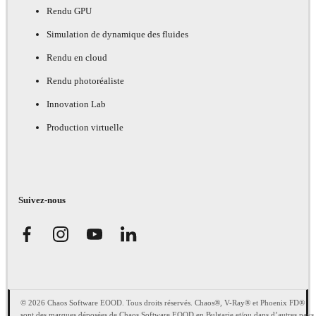
Rendu GPU
Simulation de dynamique des fluides
Rendu en cloud
Rendu photoréaliste
Innovation Lab
Production virtuelle
Suivez-nous
© 2026 Chaos Software EOOD. Tous droits réservés. Chaos®, V-Ray® et Phoenix FD®
sont des marques déposées de Chaos Software EOOD en Bulgarie et/ou dans d’autres pays.