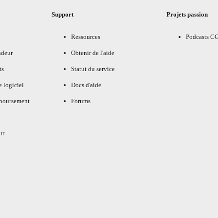
Support
Projets passion
Ressources
Podcasts C
ndeur
Obtenir de l'aide
ts
Statut du service
e logiciel
Docs d'aide
mboursement
Forums
ur