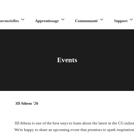
sectorielles
Apprentissage
Communauté
Support
Events
3D Athens '26
3D Athens is one of the best ways to learn about the latest in the CG indu
We're happy to share an upcoming event that promises to spark inspiration