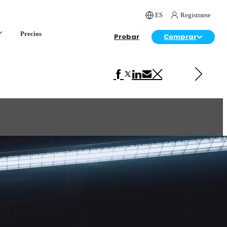
ES
Registrarse
Precios
Probar
Comprar
Siguiente en Arte
Minimalist