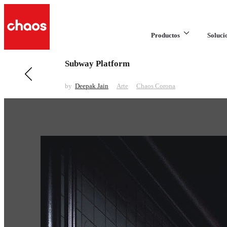
Productos
Soluci
Subway Platform
Anteriores en Arte
Saxman
by
Deepak Jain
Arte
Chaos Corona