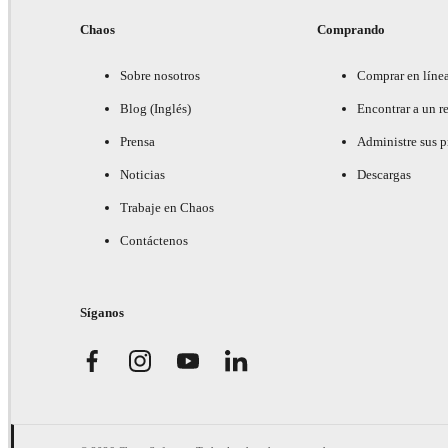
Chaos
Comprando
Sobre nosotros
Comprar en líne
Blog (Inglés)
Encontrar a un re
Prensa
Administre sus 
Noticias
Descargas
Trabaje en Chaos
Contáctenos
Síganos