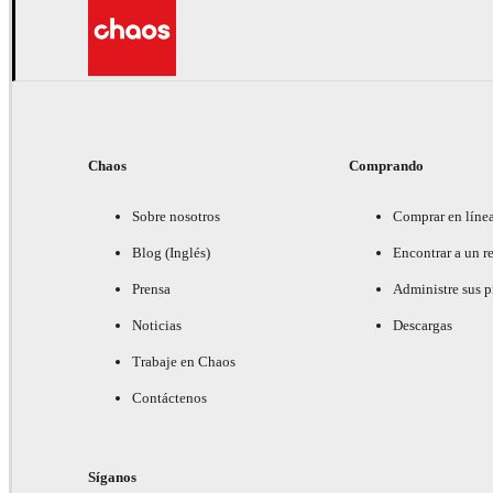
Chaos
Comprando
Sobre nosotros
Comprar en líne
Blog (Inglés)
Encontrar a un re
Prensa
Administre sus 
Noticias
Descargas
Trabaje en Chaos
Contáctenos
Síganos