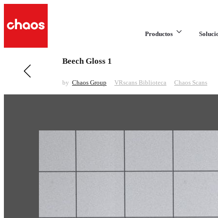
Productos
Soluci
Beech Gloss 1
Anteriores en VRscans Biblioteca
Beech
by
Chaos Group
VRscans Biblioteca
Chaos Scans