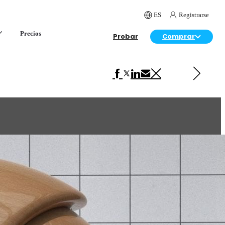
ES
Registrarse
Precios
Probar
Comprar
Siguiente en VRscans Biblioteca
Amboyna Burl Gloss