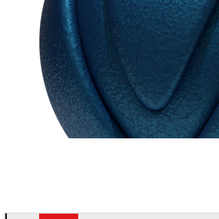
Chaos Group
VRscans Biblioteca