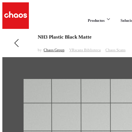
Productos
Soluci
NH3 Plastic Black Matte
Anteriores en VRscans Biblioteca
Paint Black Gloss
by
Chaos Group
VRscans Biblioteca
Chaos Scans