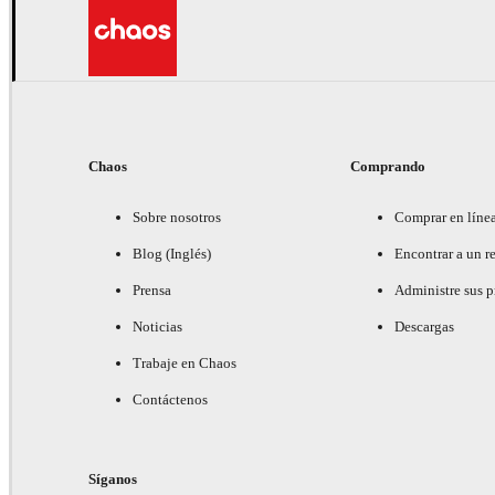
Chaos
Comprando
Sobre nosotros
Comprar en líne
Blog (Inglés)
Encontrar a un re
Prensa
Administre sus 
Noticias
Descargas
Trabaje en Chaos
Contáctenos
Síganos