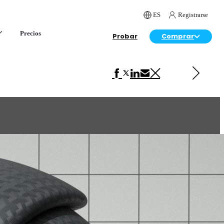
ES
Registrarse
Precios
Probar
Comprar
Siguiente en VRscans Biblioteca
Mirror 1