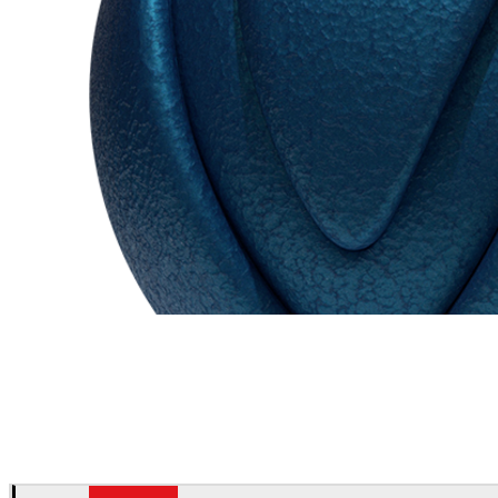
Chaos Group
VRscans Biblioteca