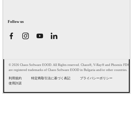
Follow us
© 2026 Chaos Software EOOD. All Rights reserved. Chaos®, V-Ray® and Phoenix FD®
are registered trademarks of Chaos Software EOOD in Bulgaria and/or other countries.
利用規約
特定商取引法に基づく表記
プライバシーポリシー
使用許諾