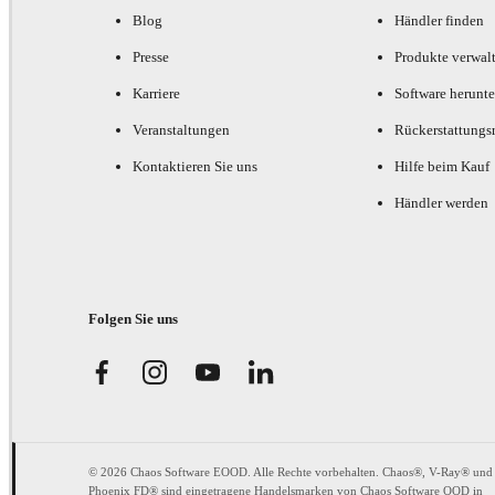
Blog
Händler finden
Presse
Produkte verwal
Karriere
Software herunte
Veranstaltungen
Rückerstattungsr
Kontaktieren Sie uns
Hilfe beim Kauf
Händler werden
Folgen Sie uns
© 2026 Chaos Software EOOD. Alle Rechte vorbehalten. Chaos®, V-Ray® und
Phoenix FD® sind eingetragene Handelsmarken von Chaos Software OOD in