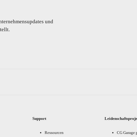
 Unternehmensupdates und
ellt.
Support
Leidenschaftsproj
Ressourcen
CG Garage 