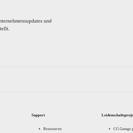
 Unternehmensupdates und
ellt.
Support
Leidenschaftsproj
Ressourcen
CG Garage 