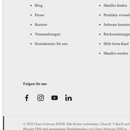
Blog
Händler finden
Presse
Produkte verwal
Karriere
Software herunte
Veranstaltungen
Rückerstattungsr
Kontaktieren Sie uns
Hilfe beim Kauf
Händler werden
Folgen Sie uns
© 2026 Chaos Software EOOD. Alle Rechte vorbehalten. Chaos®, V-Ray® und
Phoenix FD® sind eingetragene Handelsmarken von Chaos Software OOD in