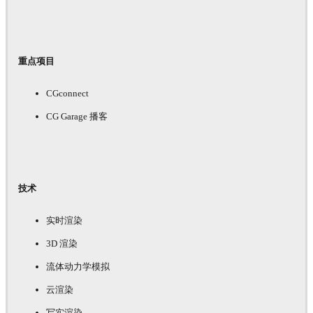
重点项目
CGconnect
CG Garage 播客
技术
实时渲染
3D 渲染
流体动力学模拟
云渲染
写实渲染