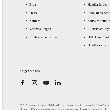
Blog
Händler finden
Presse
Produkte verwal
Karriere
Software herunte
Veranstaltungen
Rückerstattungsr
Kontaktieren Sie uns
Hilfe beim Kauf
Händler werden
Folgen Sie uns
© 2026 Chaos Software EOOD. Alle Rechte vorbehalten. Chaos®, V-Ray® und
Phoenix FD® sind eingetragene Handelsmarken von Chaos Software OOD in