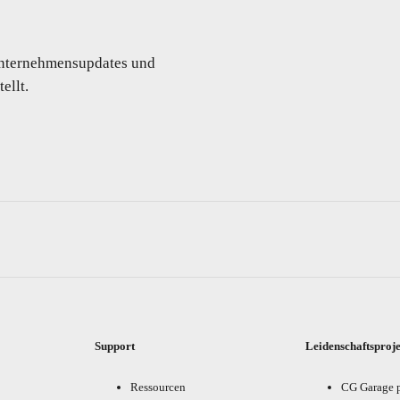
 Unternehmensupdates und
ellt.
Support
Leidenschaftsproj
Ressourcen
CG Garage 