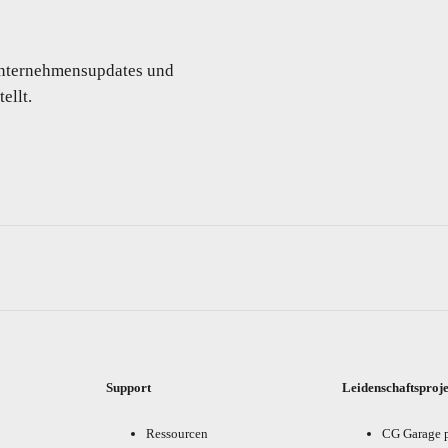
 Unternehmensupdates und
ellt.
Support
Leidenschaftsproj
Ressourcen
CG Garage 