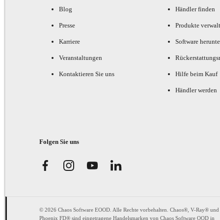
Blog
Händler finden
Presse
Produkte verwal
Karriere
Software herunte
Veranstaltungen
Rückerstattungsr
Kontaktieren Sie uns
Hilfe beim Kauf
Händler werden
Folgen Sie uns
© 2026 Chaos Software EOOD. Alle Rechte vorbehalten. Chaos®, V-Ray® und
Phoenix FD® sind eingetragene Handelsmarken von Chaos Software OOD in