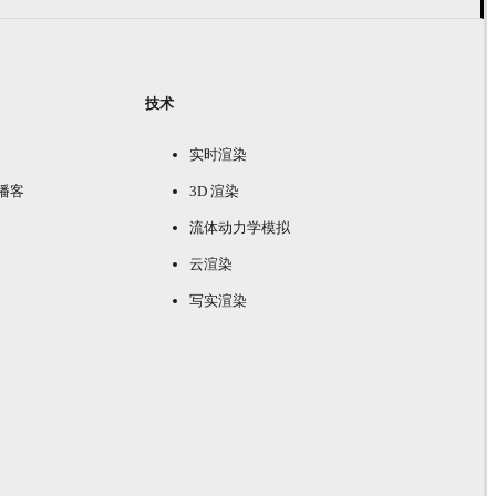
技术
实时渲染
e 播客
3D 渲染
流体动力学模拟
云渲染
写实渲染