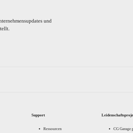
 Unternehmensupdates und
ellt.
Support
Leidenschaftsproj
Ressourcen
CG Garage 