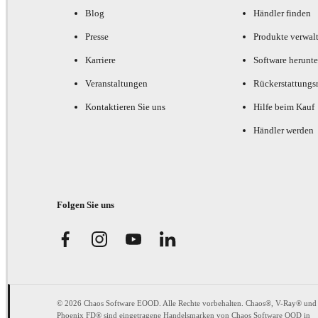
Blog
Händler finden
Presse
Produkte verwal
Karriere
Software herunte
Veranstaltungen
Rückerstattungsr
Kontaktieren Sie uns
Hilfe beim Kauf
Händler werden
Folgen Sie uns
© 2026 Chaos Software EOOD. Alle Rechte vorbehalten. Chaos®, V-Ray® und
Phoenix FD® sind eingetragene Handelsmarken von Chaos Software OOD in