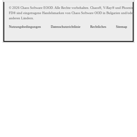
© 2026 Chaos Software EOOD. Alle Rechte vorbehalten. Chaos®, V-Ray® und Phoenix
FD® sind eingetragene Handelsmarken von Chaos Software OOD in Bulgarien und/oder
anderen Ländern.
Nutzungsbedingungen
Datenschutzrichtlinie
Rechtliches
Sitemap