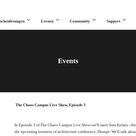
nchenlösungen
Lernen
Community
Support
Events
The Chaos Campus Live Show, Episode 3
In Episode 3 of The Chaos Campus Live Show we'll meet Sara Kolata - the h
the upcoming business of architecture conference, Disrupt. We'll talk abo