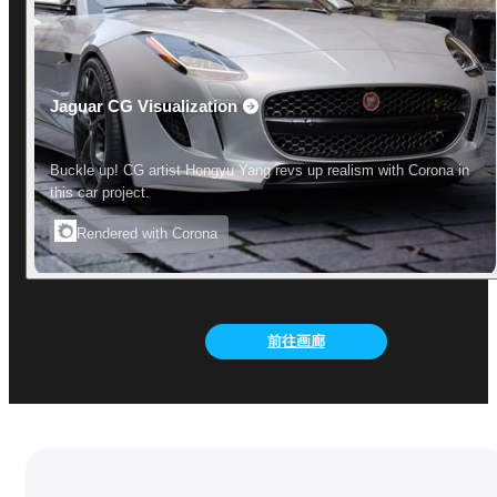
Jaguar CG Visualization
Buckle up! CG artist Hongyu Yang revs up realism with Corona in
this car project.
Rendered with Corona
前往画廊