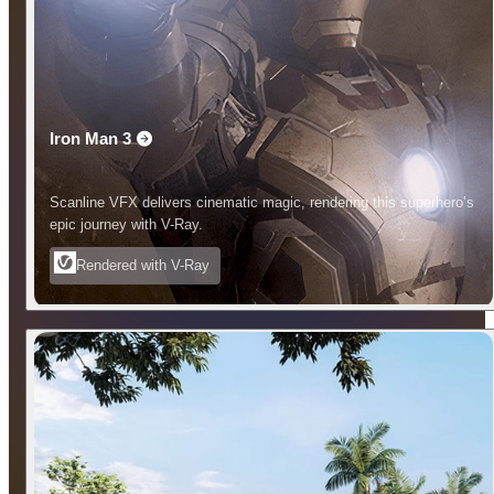
Iron Man 3
Scanline VFX delivers cinematic magic, rendering this superhero’s
epic journey with V-Ray.
Rendered with V-Ray