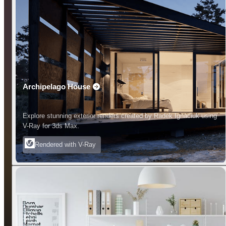
Archipelago House
Explore stunning exterior renders created by Radek Ignaciuk using
V-Ray for 3ds Max.
Rendered with V-Ray