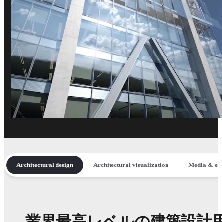
Architectural design
Architectural visualization
Media & en
業界最高レベルの建築設計