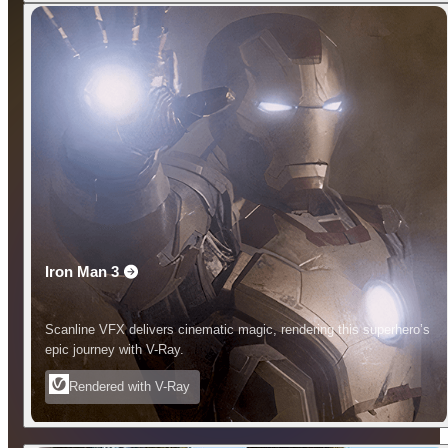
Iron Man 3
Scanline VFX delivers cinematic magic, rendering this superhero’s
epic journey with V-Ray.
Rendered with V-Ray