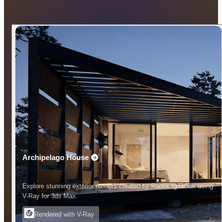
Archipelago House
Explore stunning exterior renders created by Radek Ignaciuk using
V-Ray for 3ds Max.
Rendered with V-Ray