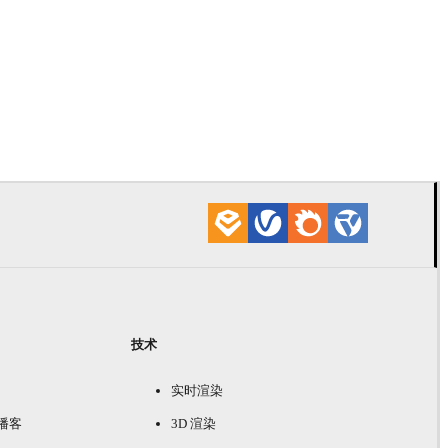
Daniel Khak
产
技术
实时渲染
e 播客
3D 渲染