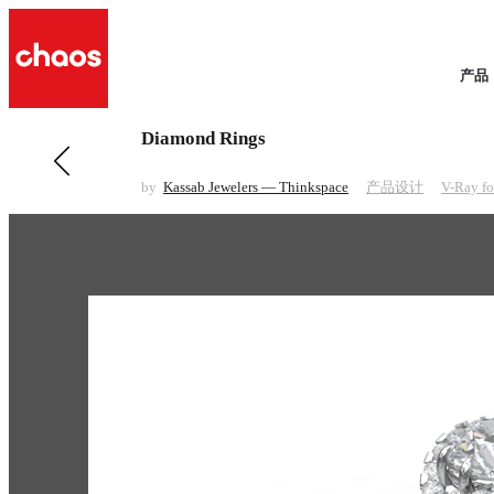
产品
Diamond Rings
前一 产品设计
Multi Lens Camera
by
Kassab Jewelers — Thinkspace
产品设计
V-Ray fo