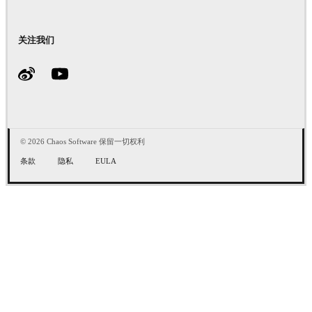
关注我们
© 2026 Chaos Software 保留一切权利
条款
隐私
EULA