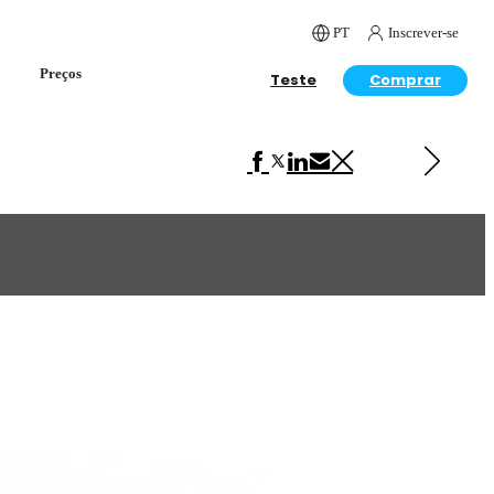
PT
Inscrever-se
Preços
Teste
Comprar
Próximo em Product Design
Samsung Headphones