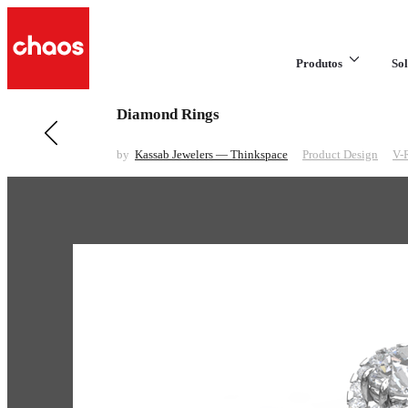
Produtos
Sol
Diamond Rings
Anterior em Product Design
Multi Lens Camera
by
Kassab Jewelers — Thinkspace
Product Design
V-