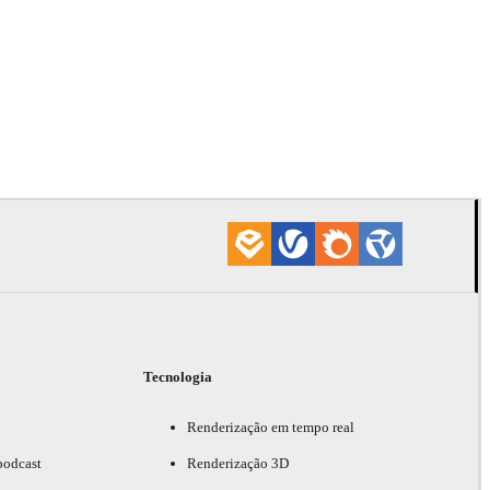
Daniel Khak
Product 
Tecnologia
Renderização em tempo real
podcast
Renderização 3D