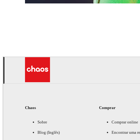
Daniel Karner
Product Design
Chaos
Comprar
Sobre
Comprar online
Blog (Inglês)
Encontrar uma r