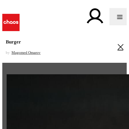
Burger
by
Magomed Omarov