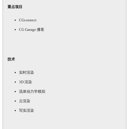
重点项目
CGconnect
CG Garage 播客
技术
实时渲染
3D 渲染
流体动力学模拟
云渲染
写实渲染