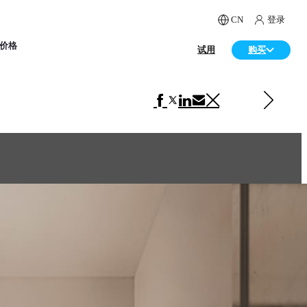
CN
登录
价格
试用
购买
下一 室内设计
Liv-ly