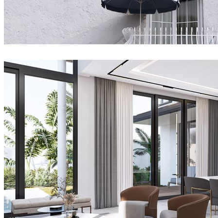
matelmiruna
建筑