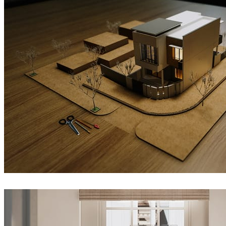
QuangVinh-Zin
建筑