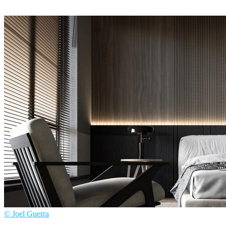
Sang Bui
建筑
© Joel Guerra