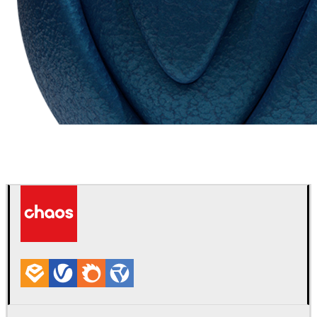
Chaos Group
VRscans 材质库