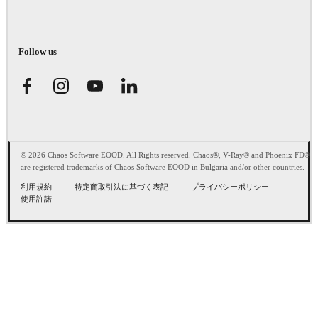
Follow us
© 2026 Chaos Software EOOD. All Rights reserved. Chaos®, V-Ray® and Phoenix FD®
are registered trademarks of Chaos Software EOOD in Bulgaria and/or other countries.
利用規約
特定商取引法に基づく表記
プライバシーポリシー
使用許諾