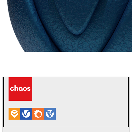
Chaos Group
VRscans Livreria