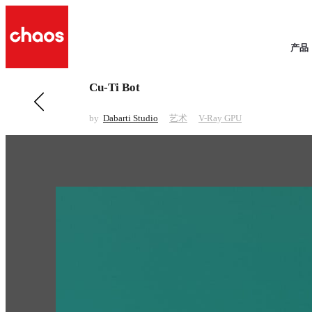
产品
Cu-Ti Bot
前一 艺术
Xmars
by
Dabarti Studio
艺术
V-Ray GPU