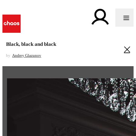
Black, black and black
by
Andrey Glazunov