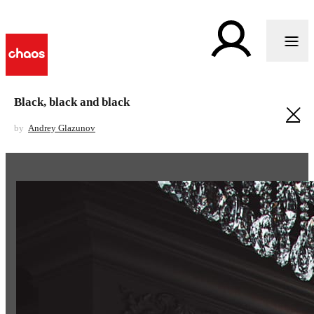
Black, black and black
by
Andrey Glazunov