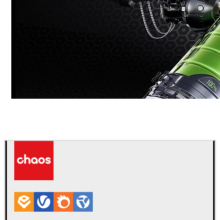
Dmitriy Glazyrin
广告