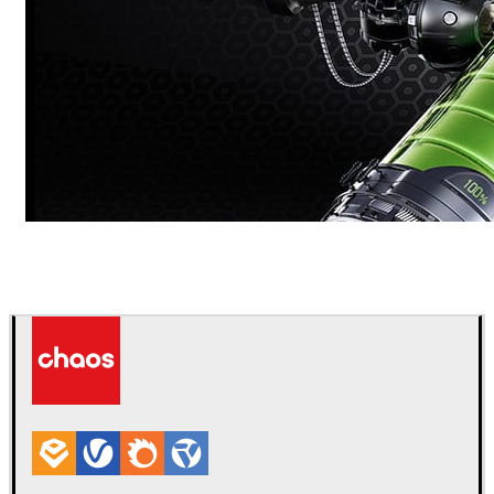
Dmitriy Glazyrin
Comunicação