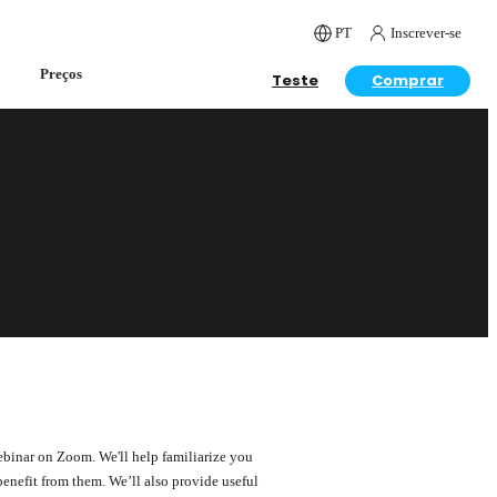
PT
Inscrever-se
Preços
Teste
Comprar
webinar on Zoom. We'll help familiarize you
enefit from them. We’ll also provide useful