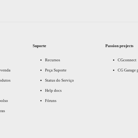
Suporte
Passion projects
Recursos
CGconnect
evenda
Peça Suporte
CG Garage 
odutos
Status do Serviço
Help docs
bolso
Fóruns
ras