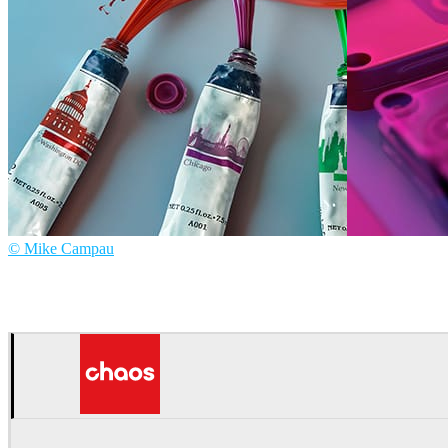
© Mike Campau
Mike Campau
Mike Campau
광고