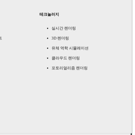
테크놀러지
실시간 렌더링
트
3D 렌더링
유체 역학 시뮬레이션
클라우드 렌더링
포토리얼리즘 렌더링