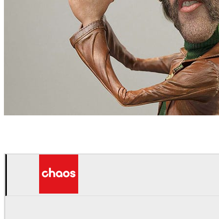
Hernan Zuniga
아트