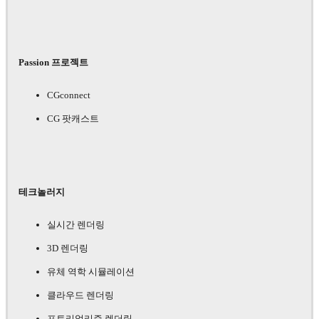
Passion 프로젝트
CGconnect
CG 팟캐스트
테크놀러지
실시간 렌더링
3D 렌더링
유체 역학 시뮬레이션
클라우드 렌더링
포토리얼리즘 렌더링