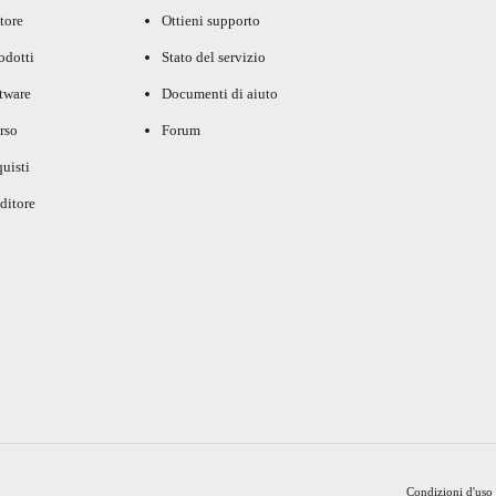
tore
Ottieni supporto
rodotti
Stato del servizio
ftware
Documenti di aiuto
rso
Forum
uisti
ditore
Condizioni d'uso