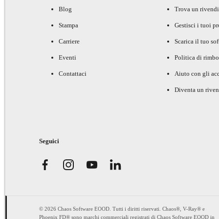
Blog
Trova un rivendi
Stampa
Gestisci i tuoi p
Carriere
Scarica il tuo so
Eventi
Politica di rimbo
Contattaci
Aiuto con gli acq
Diventa un riven
Seguici
© 2026 Chaos Software EOOD. Tutti i diritti riservati. Chaos®, V-Ray® e
Phoenix FD® sono marchi commerciali registrati di Chaos Software EOOD in